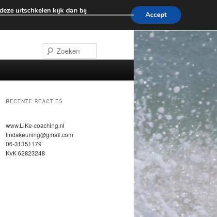
eze uitschkelen kijk dan bij
Accept
Zoeken
RECENTE REACTIES
www.LiKe-coaching.nl
lindakeuning@gmail.com
06-31351179
KvK 62823248