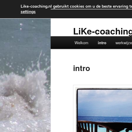
Like-coaching.nl gebruikt cookies om u de beste ervaring te
settings
Spring
naar
de
LiKe-coachin
primaire
Hoofdmenu
inhoud
Welkom
intro
werkwijz
intro